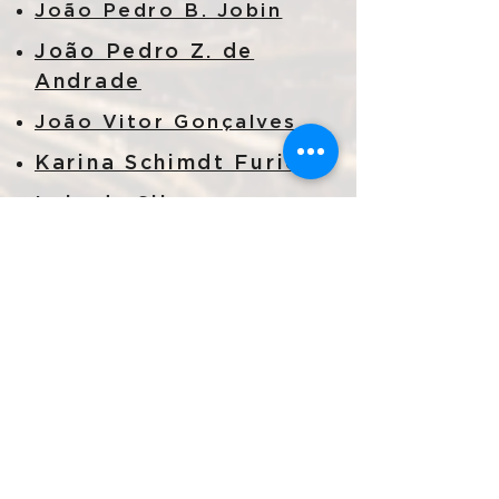
João Pedro B. Jobin
João Pedro Z. de
Andrade
João Vitor Gonçalves
Karina Schimdt Furieri
Lais da Silva
Magevski
Lais da Silva
Magevski