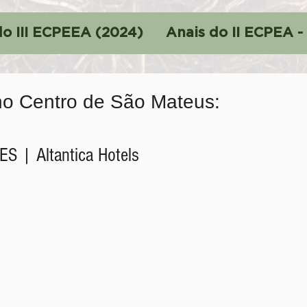
do III ECPEEA (2024)
Anais do II ECPEA -
no Centro de São Mateus:
ES | Altantica Hotels