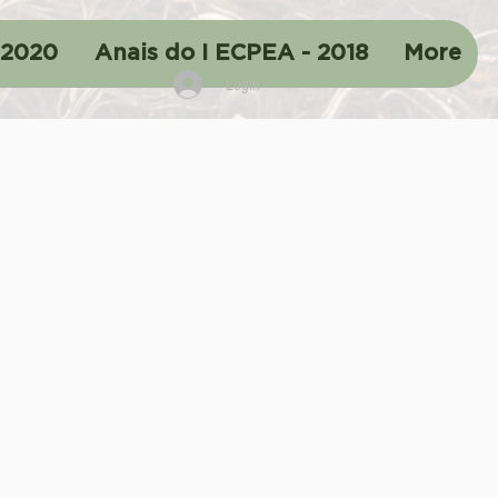
 2020
Anais do I ECPEA - 2018
More
Login