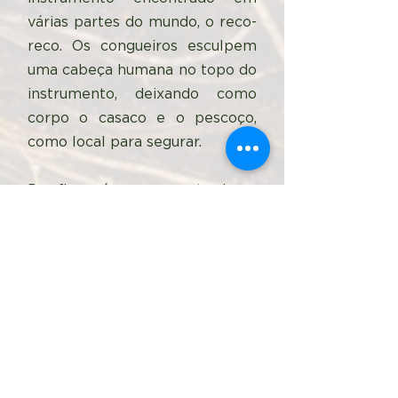
várias partes do mundo, o reco-
reco. Os congueiros esculpem
uma cabeça humana no topo do
instrumento, deixando como
corpo o casaco e o pescoço,
como local para segurar.
Por fim, a árvore encontrada no
centro do logotipo representa a
relação que o ECPEA
estabelece com o tradicional
EPEA - Encontro de Pesquisa
em Educação Ambiental,
evento que norteia e reúne a
maioria dos pesquisadores em
EA do país.